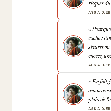
risques d
ASSIA DJE
Pourquoi 
cache : l'a
s'entrevoit
choses, une
ASSIA DJE
En fait, 
amoureuse 
plein de l
ASSIA DJE