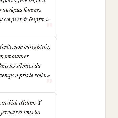
parler près de, et si
les quelques femmes
corps et de l'esprit.
crite, non enregistrée,
omment œuvrer
ans les silences du
gtemps a pris le voile.
un désir d'Islam. Y
erveur et tous les