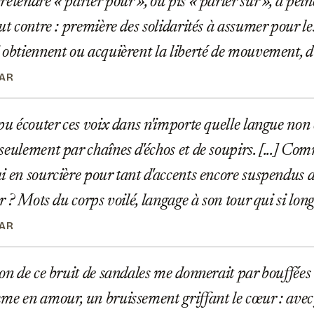
étendre « parler pour », ou pis « parler sur », à peine 
out contre : première des solidarités à assumer pour 
 obtiennent ou acquièrent la liberté de mouvement, du 
BAR
pu écouter ces voix dans n'importe quelle langue non é
seulement par chaînes d'échos et de soupirs. [...] C
i en sourcière pour tant d'accents encore suspendus d
er ? Mots du corps voilé, langage à son tour qui si lon
BAR
on de ce bruit de sandales me donnerait par bouffées 
me en amour, un bruissement griffant le cœur : avec f