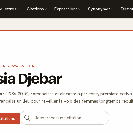
e lettres
Citations
Expressions
Synonymes
Dictio
S & BIOGRAPHIE
ia Djebar
ar
(1936-2015), romancière et cinéaste algérienne, première écrivai
rançaise un lieu pour réveiller la voix des femmes longtemps réduit
citations