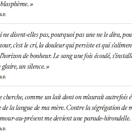
u blasphème.
BAR
ne disent-elles pas, pourquoi pas une ne le dira, po
mour, c'est le cri, la douleur qui persiste et qui s'alime
 l'horizon de bonheur. Le sang une fois écoulé, s'instal
 glaire, un silence.
BAR
je cherche, comme un lait dont on m'aurait autrefois é
de la langue de ma mère. Contre la ségrégation de m
'amour-au-présent me devient une parade-hirondelle.
BAR