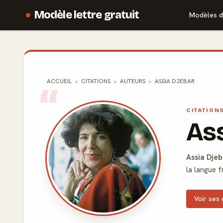
Modèle lettre gratuit
Modèles d
ACCUEIL
CITATIONS
AUTEURS
ASSIA DJEBAR
CITATION
Ass
Assia Djeb
la langue f
Voir ses 