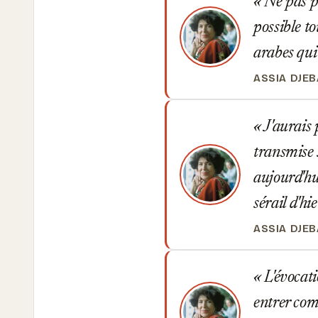
Ne pas pr
possible t
arabes qui
ASSIA DJE
J'aurais 
transmise 
aujourd'hu
sérail d'hi
ASSIA DJE
L'évocati
entrer com