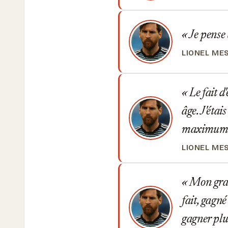
Je pense q
LIONEL ME
Le fait d
âge. J'étai
maximum p
LIONEL ME
Mon grand
fait, gagné
gagner plus