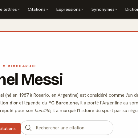
e lettres
Citations
Expressions
Synonymes
Dictio
S & BIOGRAPHIE
nel Messi
si
(né en 1987 à Rosario, en Argentine) est considéré comme l'un 
llon d'or
et légende du
FC Barcelone
, il a porté l'Argentine au s
e réputé pour son
humilité
, il a marqué l'histoire du sport par sa rég
citations