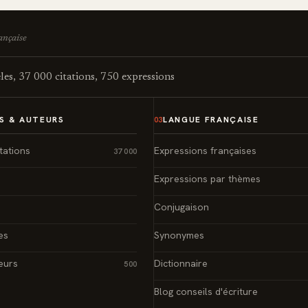
rançaise
es, 37 000 citations, 750 expressions
S & AUTEURS
LANGUE FRANÇAISE
03
tations
Expressions françaises
37 000
Expressions par thèmes
Conjugaison
es
Synonymes
eurs
Dictionnaire
500
Blog conseils d'écriture