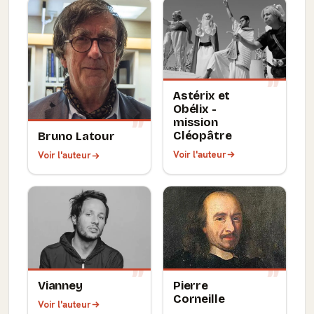
Astérix et
Obélix -
mission
Cléopâtre
Bruno Latour
Voir l'auteur
Voir l'auteur
Vianney
Pierre
Corneille
Voir l'auteur