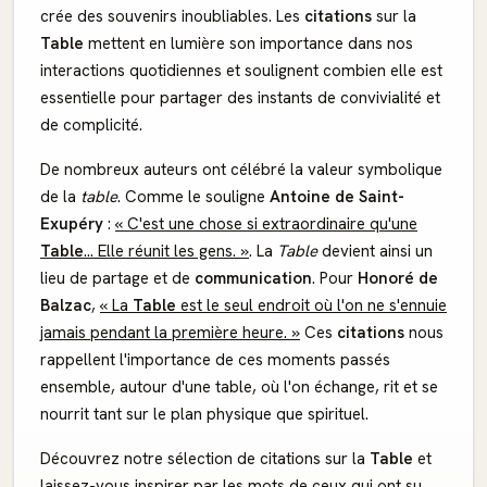
crée des souvenirs inoubliables. Les
citations
sur la
Table
mettent en lumière son importance dans nos
interactions quotidiennes et soulignent combien elle est
essentielle pour partager des instants de convivialité et
de complicité.
De nombreux auteurs ont célébré la valeur symbolique
de la
table
. Comme le souligne
Antoine de Saint-
Exupéry
:
« C'est une chose si extraordinaire qu'une
Table
... Elle réunit les gens. »
. La
Table
devient ainsi un
lieu de partage et de
communication
. Pour
Honoré de
Balzac
,
« La
Table
est le seul endroit où l'on ne s'ennuie
jamais pendant la première heure. »
Ces
citations
nous
rappellent l'importance de ces moments passés
ensemble, autour d'une table, où l'on échange, rit et se
nourrit tant sur le plan physique que spirituel.
Découvrez notre sélection de citations sur la
Table
et
laissez-vous inspirer par les mots de ceux qui ont su