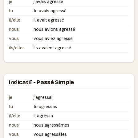
je
j'avais agressé
tu
tu avais agressé
il/elle
il avait agressé
nous
nous avions agressé
vous
vous aviez agressé
ils/elles
ils avaient agressé
Indicatif - Passé Simple
je
j'agressai
tu
tu agressas
il/elle
il agressa
nous
nous agressâmes
vous
vous agressâtes