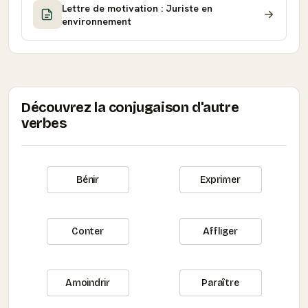
Lettre de motivation : Juriste en
environnement
Découvrez la conjugaison d'autre
verbes
Bénir
Exprimer
Conter
Affliger
Amoindrir
Paraître