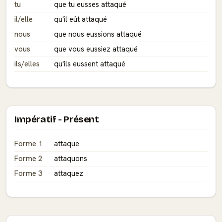
tu
que tu eusses attaqué
il/elle
qu'il eût attaqué
nous
que nous eussions attaqué
vous
que vous eussiez attaqué
ils/elles
qu'ils eussent attaqué
Impératif - Présent
Forme 1
attaque
Forme 2
attaquons
Forme 3
attaquez