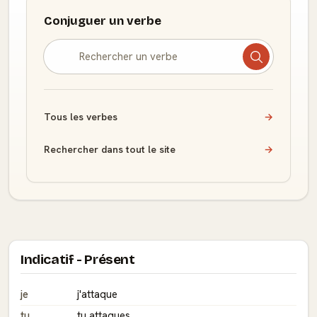
Conjuguer un verbe
Tous les verbes
→
Rechercher dans tout le site
→
Indicatif - Présent
je
j'attaque
tu
tu attaques