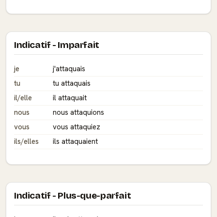
Indicatif - Imparfait
je
j'attaquais
tu
tu attaquais
il/elle
il attaquait
nous
nous attaquions
vous
vous attaquiez
ils/elles
ils attaquaient
Indicatif - Plus-que-parfait