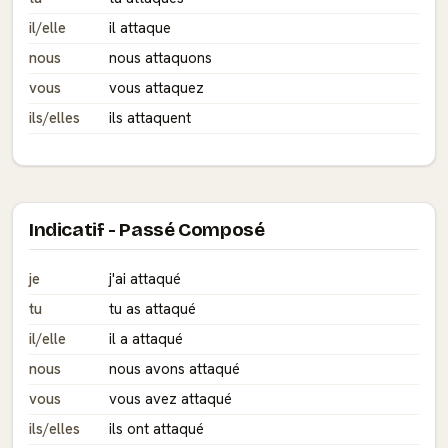
il/elle
il attaque
nous
nous attaquons
vous
vous attaquez
ils/elles
ils attaquent
Indicatif - Passé Composé
je
j'ai attaqué
tu
tu as attaqué
il/elle
il a attaqué
nous
nous avons attaqué
vous
vous avez attaqué
ils/elles
ils ont attaqué