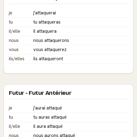
je
j'attaquerai
tu
tu attaqueras
il/elle
il attaquera
nous
nous attaquerons
vous
vous attaquerez
ils/elles
ils attaqueront
Futur - Futur Antérieur
je
j'aurai attaqué
tu
tu auras attaqué
il/elle
il aura attaqué
nous
nous aurons attaqué