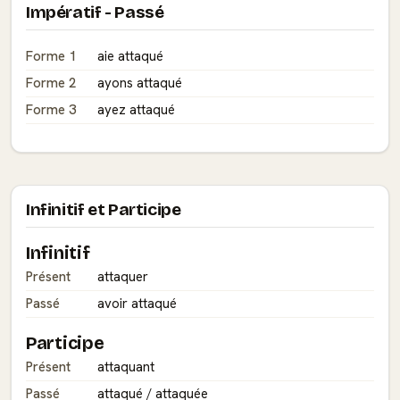
Impératif - Passé
Forme 1
aie attaqué
Forme 2
ayons attaqué
Forme 3
ayez attaqué
Infinitif et Participe
Infinitif
Présent
attaquer
Passé
avoir attaqué
Participe
Présent
attaquant
Passé
attaqué / attaquée