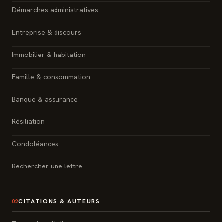
Démarches administratives
Entreprise & discours
Immobilier & habitation
Famille & consommation
Banque & assurance
Résiliation
Condoléances
Rechercher une lettre
CITATIONS & AUTEURS
02