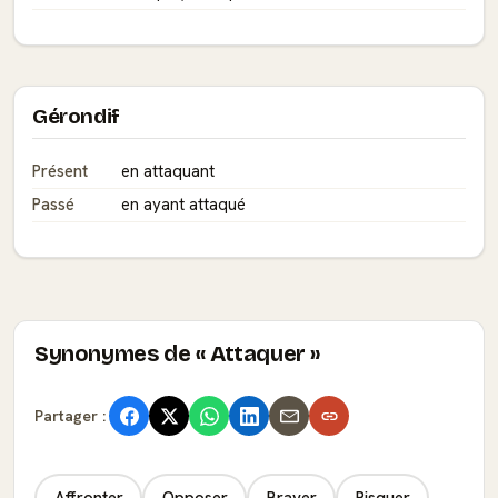
Gérondif
Présent
en attaquant
Passé
en ayant attaqué
Synonymes de « Attaquer »
Partager :
Affronter
Opposer
Braver
Risquer