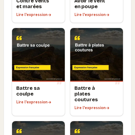
Contre vents
Avoir le vent
et marées
en poupe
Lire l'expression
Lire l'expression
Battre sa
Battre à
coulpe
plates
coutures
Lire l'expression
Lire l'expression