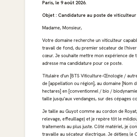
Paris, le 9 août 2026.
Objet : Candidature au poste de viticulteur
Madame, Monsieur,
Votre domaine recherche un viticulteur capable 
travail de fond, du premier sécateur de l'hive
cœur. Je souhaite mettre mon expérience de te
adresse ma candidature pour ce poste.
Titulaire d'un [BTS Viticulture-Œnologie / autre
de [appellation ou région], au domaine [Nom de
AP
hectares] en [conventionnel / bio / biodynamie].
taille jusqu'aux vendanges, sur des cépages c
Je taille au Guyot comme au cordon de Royat,
relevage, effeuillage) et je repère tôt le mildio
traitements au plus juste. Côté matériel, je con
travaille au sécateur électrique. Je détiens le