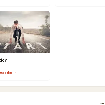
tion
s modèles
Par