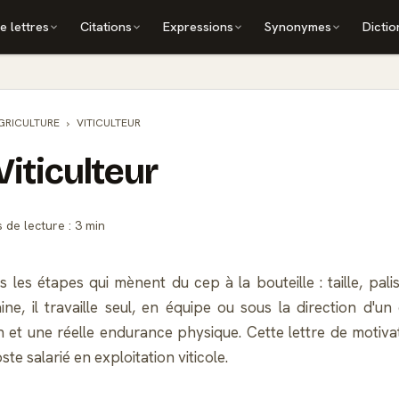
e lettres
Citations
Expressions
Synonymes
Dictio
GRICULTURE
VITICULTEUR
Viticulteur
de lecture : 3 min
es les étapes qui mènent du cep à la bouteille : taille, pal
ine, il travaille seul, en équipe ou sous la direction d
n et une réelle endurance physique. Cette lettre de motiv
 salarié en exploitation viticole.