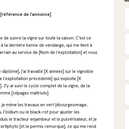
M
 [référence de l'annonce]
de suivre la vigne sur toute la saison. C'est ce
r à la dernière benne de vendange, qui me tient à
rrain au service de [Nom de l'exploitation] et vous
 diplôme], j'ai travaillé [X années] sur le vignoble
 l'exploitation précédente] qui exploite [X
ERÇU
 J'y ai suivi le cycle complet de la vigne, de la
omme [cépages maîtrisés].
 je mène les travaux en vert (ébourgeonnage,
u, l'oïdium ou le black-rot pour ajuster les
duis le tracteur enjambeur et le pulvérisateur, et je
 Certiphyto [et le permis remorque], ce qui me rend