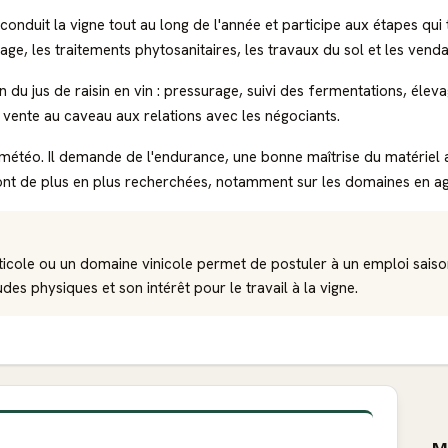
r conduit la vigne tout au long de l'année et participe aux étapes qu
ssage, les traitements phytosanitaires, les travaux du sol et les vend
on du jus de raisin en vin : pressurage, suivi des fermentations, éleva
a vente au caveau aux relations avec les négociants.
a météo. Il demande de l'endurance, une bonne maîtrise du matériel ag
nt de plus en plus recherchées, notamment sur les domaines en agr
ticole ou un domaine vinicole permet de postuler à un emploi sais
des physiques et son intérêt pour le travail à la vigne.