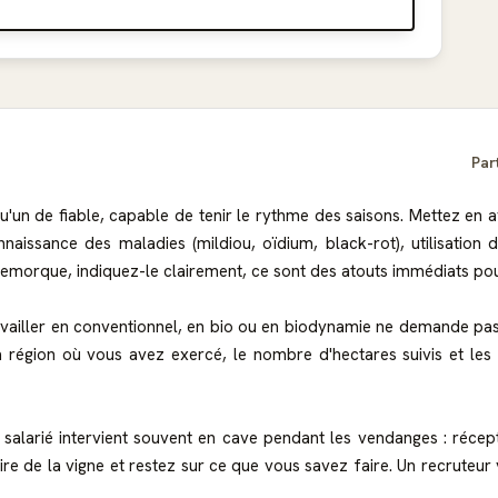
Par
u'un de fiable, capable de tenir le rythme des saisons. Mettez en
naissance des maladies (mildiou, oïdium, black-rot), utilisation 
 remorque, indiquez-le clairement, ce sont des atouts immédiats p
ravailler en conventionnel, en bio ou en biodynamie ne demande p
 la région où vous avez exercé, le nombre d'hectares suivis et le
teur salarié intervient souvent en cave pendant les vendanges : réc
istoire de la vigne et restez sur ce que vous savez faire. Un recr