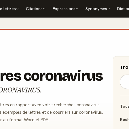
e lettres
Citations
Expressions
Synonymes
Dictio
Tro
tres coronavirus
 : CORONAVIRUS.
tres en rapport avec votre recherche : coronavirus.
Tous
s exemples de lettres et de courriers sur
coronavirus
.
Rech
er au format Word et PDF.