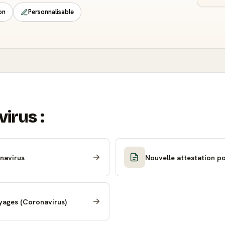
on
Personnalisable
virus :
onavirus
Nouvelle attestation p
yages (Coronavirus)