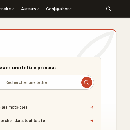
nnaire
Auteurs
Conjugaison
uver une lettre précise
 les mots-clés
→
ercher dans tout le site
→