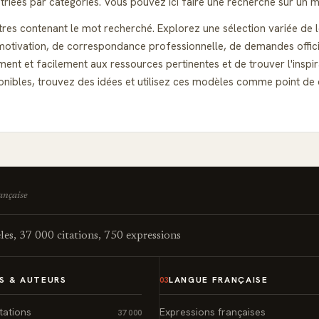
riées par catégories. Vous pouvez ici faire une recherche sur un m
ttres contenant le mot recherché. Explorez une sélection variée de l
otivation, de correspondance professionnelle, de demandes officiell
ent et facilement aux ressources pertinentes et de trouver l'inspi
isponibles, trouvez des idées et utilisez ces modèles comme point 
rançaise
es, 37 000 citations, 750 expressions
S & AUTEURS
LANGUE FRANÇAISE
03
tations
Expressions françaises
37 000