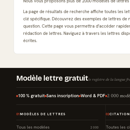
Nous vous proposons plus de 2000 modèles de lettres t
La page de résultats de recherche affiche toutes les le
clé spécifique. Découvrez des exemples de lettres de m
question. Cette page vous permettra d'accéder rapidem
rédaction de lettres. Naviguez à travers les lettres d
écrites.
Modèle lettre gratuit
le registre de la langue f
100 % gratuit
Sans inscription
Word & PDF
2 000 modèl
MODÈLES DE LETTRES
CITATION
01
02
Tous les modèles
Toutes les ci
2 000