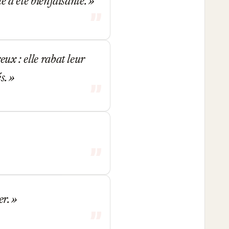
le a été bienfaisante.
ux : elle rabat leur
és.
er.