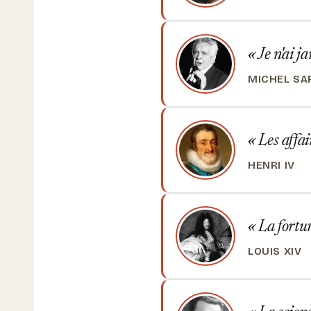
Je n'ai ja
MICHEL S
Les affai
HENRI IV
La fortun
LOUIS XIV