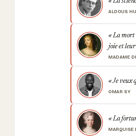
La scienc
ALDOUS H
La mort n
joie et leu
MADAME DE
Je veux q
OMAR SY
La fortun
MARQUISE 