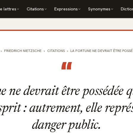
e lettres
Citations
Expressions
Synonymes
Dictio
FRIEDRICH NIETZSCHE
CITATIONS
LA FORTUNE NE DEVRAIT ÊTRE POSSÉDÉE
“
e ne devrait être possédée q
sprit : autrement, elle repr
danger public.