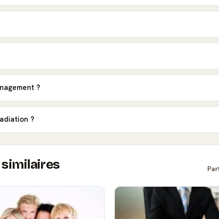
énagement ?
radiation ?
similaires
Par