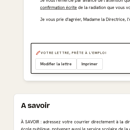
Je vous remercie par avance de l'attention qu
confirmation écrite
de la radiation que vous v
Je vous prie d'agréer, Madame la Directrice, l
VOTRE LETTRE, PRÊTE À L'EMPLOI
Modifier la lettre
Imprimer
A savoir
À SAVOIR : adressez votre courrier directement à la dire
école publique, prévenez aussi le service scolaire de la