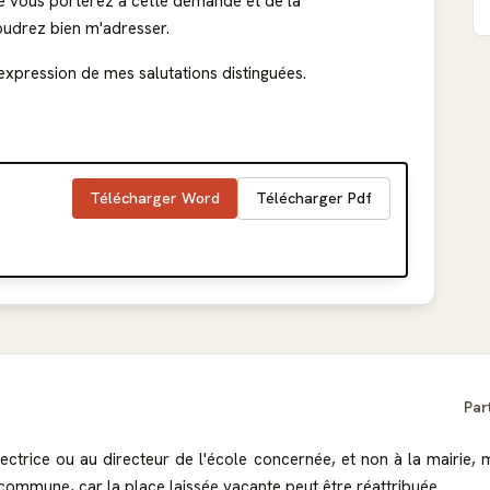
e vous porterez à cette demande et de la
oudrez bien m'adresser.
'expression de mes salutations distinguées.
Télécharger Word
Télécharger Pdf
Par
ctrice ou au directeur de l'école concernée, et non à la mairie, m
 commune, car la place laissée vacante peut être réattribuée.