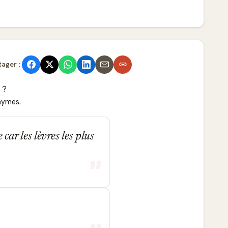
tager :
 ?
onymes.
 car les lèvres les plus