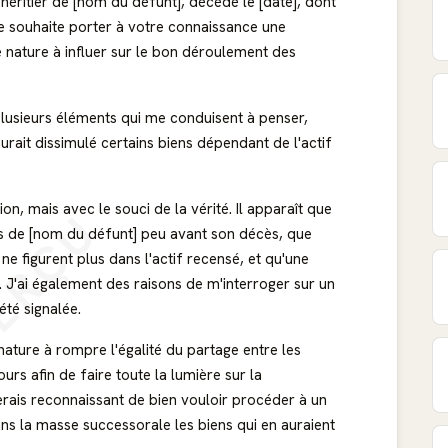
éritier de [nom du défunt], décédé le [date], dont
Je souhaite porter à votre connaissance une
 nature à influer sur le bon déroulement des
 plusieurs éléments qui me conduisent à penser,
urait dissimulé certains biens dépendant de l'actif
on, mais avec le souci de la vérité. Il apparaît que
ERÇU
s de [nom du défunt] peu avant son décès, que
ne figurent plus dans l'actif recensé, et qu'une
. J'ai également des raisons de m'interroger sur un
été signalée.
 nature à rompre l'égalité du partage entre les
ours afin de faire toute la lumière sur la
erais reconnaissant de bien vouloir procéder à un
ans la masse successorale les biens qui en auraient