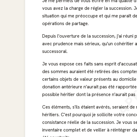
Je me permets de vous écrire en ma qualité d'h
vous avez la charge de régler la succession. 
situation qui me préoccupe et qui me paraît de
opérations de partage.
Depuis l'ouverture de la succession, j'ai réuni
avec prudence mais sérieux, qu'un cohéritier a
successoral.
Je vous expose ces faits sans esprit d'accusati
AP
des sommes auraient été retirées des compte
certains objets de valeur présents au domicile 
donation antérieure n'aurait pas été rapportée
possible héritier dont la présence n'aurait pas 
Ces éléments, s'ils étaient avérés, seraient de
héritiers. C'est pourquoi je sollicite votre conc
consistance réelle de la succession. Je vous s
inventaire complet et de veiller à réintégrer d