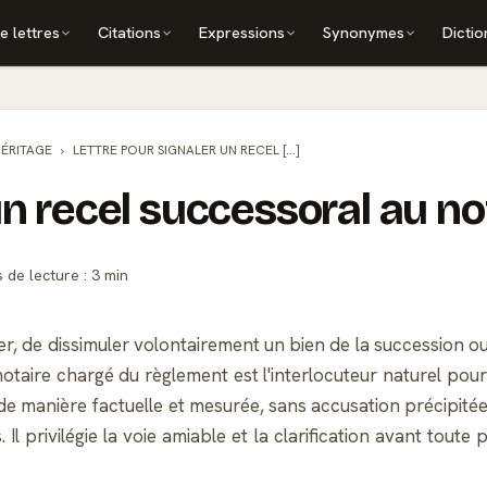
e lettres
Citations
Expressions
Synonymes
Dictio
HÉRITAGE
LETTRE POUR SIGNALER UN RECEL [...]
un recel successoral au no
de lecture : 3 min
ier, de dissimuler volontairement un bien de la succession ou 
taire chargé du règlement est l'interlocuteur naturel pour fa
 de manière factuelle et mesurée, sans accusation précipitée
Il privilégie la voie amiable et la clarification avant tout