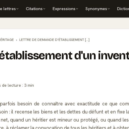
e lettres
Citations
Expressions
Synonymes
Dictio
HÉRITAGE
LETTRE DE DEMANDE D'ÉTABLISSEMENT [...]
établissement d'un invent
de lecture : 3 min
 parfois besoin de connaître avec exactitude ce que com
oin : il recense les biens et les dettes du défunt et en fixe
net, quand un héritier est mineur ou protégé, ou quand les
e, à réclamer la convocation de tous les héritiers et à obten