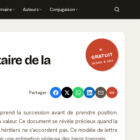
nnaire
Auteurs
Conjugaison
✶
GRATUIT
aire de la
WORD & PDF
Partager :
prend la succession avant de prendre position.
 la valeur. Ce document se révèle précieux quand la
 héritiers ne s'accordent pas. Ce modèle de lettre
ir une estimation sérieuse des biens transmis.