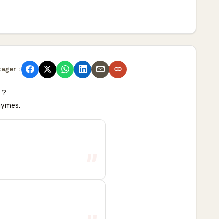
tager :
 ?
onymes.