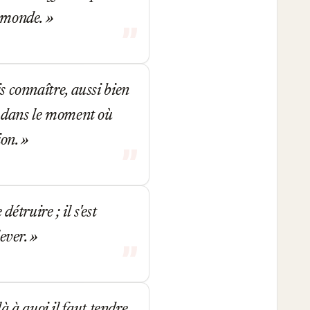
e monde.
s connaître, aussi bien
ue dans le moment où
ion.
détruire ; il s'est
lever.
 à quoi il faut tendre.