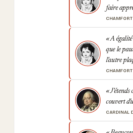
faire appr
CHAMFORT
A égalité
que le pau
l'autre pla
CHAMFORT
J'étends c
couvert d'u
CARDINAL 
Beaucoup 