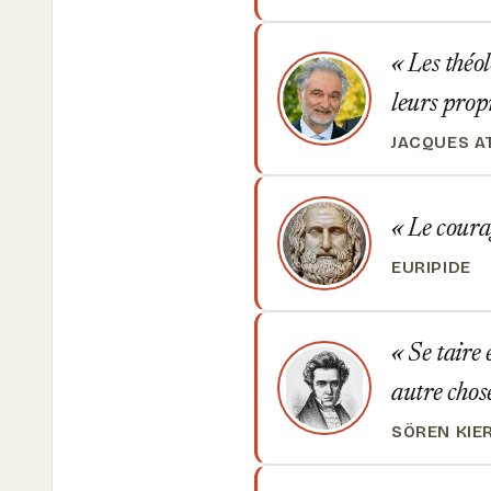
Les théol
leurs prop
JACQUES A
Le courag
EURIPIDE
Se taire 
autre chos
SÖREN KIE