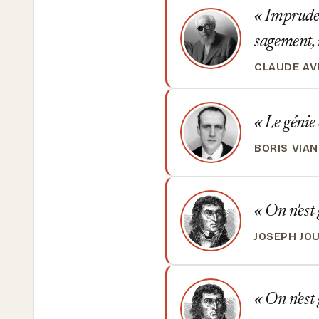
Imprudent
sagement, 
CLAUDE AV
Le génie 
BORIS VIAN
On n'est
JOSEPH JO
On n'est