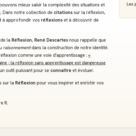
Les p
pouvons mieux saisir la complexité des situations et
é
. Dans notre collection de
citations
sur la réflexion,
t à approfondir vos
réflexions
et à découvrir de
 de la
Réflexion
,
René Descartes
nous rappelle que
du
raisonnement
dans la construction de notre identité.
 réflexion comme une voie d'apprentissage :
«
ine ; la réflexion sans apprentissage est dangereuse
un outil puissant pour se
connaître
et évoluer.
s sur la
Réflexion
pour vous inspirer et enrichir vos
e R.