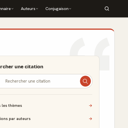
nnaire
Auteurs
Conjugaison
rcher une citation
 les thèmes
→
tions par auteurs
→