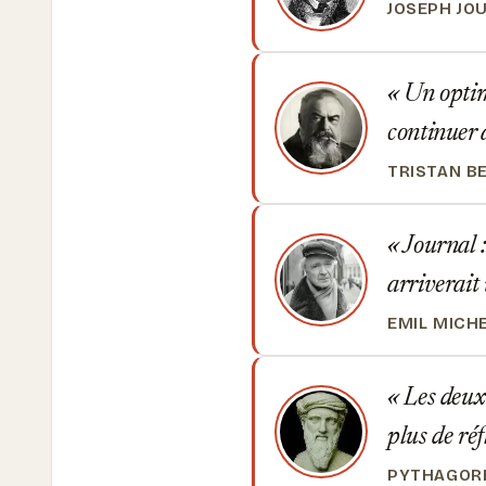
JOSEPH JO
Un optimi
continuer 
TRISTAN B
Journal :
arriverait 
EMIL MICH
Les deux 
plus de ré
PYTHAGOR