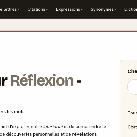
e lettres
Citations
Expressions
Synonymes
Dictio
Che
ur
Réflexion
-
vers les mots
Tous
met d'explorer notre
intériorité
et de comprendre le
Cita
e de découvertes personnelles et de
révélations