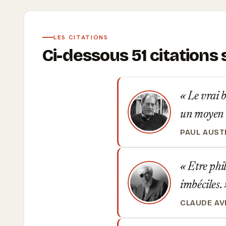
LES CITATIONS
Ci-dessous 51 citations
Le vrai bu
un moyen d
PAUL AUST
Etre phil
imbéciles.
CLAUDE AV