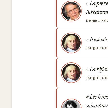
La préve
l'urbanism
DANIEL PE
Il est vér
JACQUES-B
La réflexi
JACQUES-B
Les homme
sait qu'aux