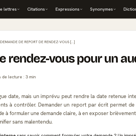
e lettres
Citations
Expressions
Synonymes
Dictio
DEMANDE DE REPORT DE RENDEZ-VOUS [...]
 rendez-vous pour un aud
de lecture : 3 min
ngue date, mais un imprévu peut rendre la date retenue in
ents à contrôler. Demander un report par écrit permet de g
aide à formuler une demande claire, à en exposer brièvement 
anifier sans malentendu.
 interne
sans savoir comment formuler votre demande ? Un imprévu