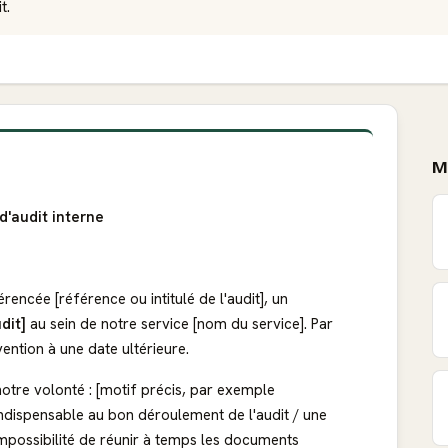
t.
M
d'audit interne
rencée [référence ou intitulé de l'audit], un
udit]
au sein de notre service [nom du service]. Par
rvention à une date ultérieure.
otre volonté : [motif précis, par exemple
 indispensable au bon déroulement de l'audit / une
l'impossibilité de réunir à temps les documents