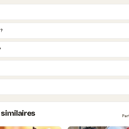
 ?
?
similaires
Par