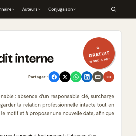
nnaire
Auteurs
Conjugaison
✶
GRATUIT
it interne
WORD & PDF
Partager :
tenable : absence d'un responsable clé, surcharge
arder la relation professionnelle intacte tout en
le motif et à proposer une nouvelle date, afin que
 peut survenir à tout moment : l'absence d'un