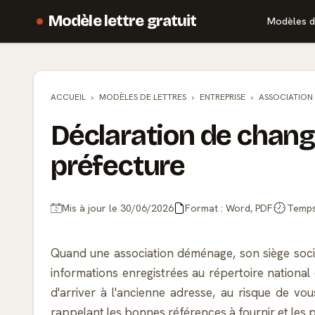
Modèle lettre gratuit
Modèles d
ACCUEIL
MODÈLES DE
LETTRES
ENTREPRISE
ASSOCIATION
Déclaration de chang
préfecture
Mis à jour le 30/06/2026
Format : Word, PDF
Temps 
Quand une association déménage, son siège socia
informations enregistrées au répertoire national
d'arriver à l'ancienne adresse, au risque de v
rappelant les bonnes références à fournir et les pi