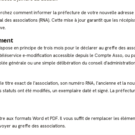
erchez comment informer la préfecture de votre nouvelle adresse
nal des associations (RNA). Cette mise à jour garantit que les récépi
ve.
ement
dispose en principe de trois mois pour le déclarer au greffe des as
e téléservice e-modification accessible depuis le Compte Asso, ou pa
ée générale ou une simple délibération du conseil d'administration
le titre exact de l'association, son numéro RNA, l'ancienne et la nou
 les statuts ont été modifiés, un exemplaire daté et signé. La préfec
e aux formats Word et PDF. Il vous suffit de remplacer les élémen
voyer au greffe des associations.