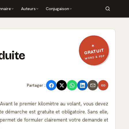
nnaire
Auteurs
Conjugaison
✶
GRATUIT
duite
WORD & PDF
Partager :
Avant le premier kilomètre au volant, vous devez
tte démarche est gratuite et obligatoire. Sans elle,
s permet de formuler clairement votre demande et
.