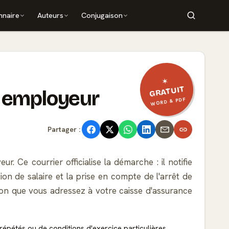
nnaire
Auteurs
Conjugaison
✶
GRATUIT
e employeur
WORD & PDF
Partager :
 Ce courrier officialise la démarche : il notifie
ion de salaire et la prise en compte de l'arrêt de
ation que vous adressez à votre caisse d'assurance
 répétés ou de conditions d'exercice particulières.