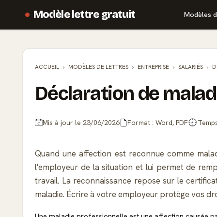
Modèle lettre gratuit
Modèles d
ACCUEIL
MODÈLES DE
LETTRES
ENTREPRISE
SALARIÉS
D
Déclaration de malad
Mis à jour le 23/06/2026
Format : Word, PDF
Temps 
Quand une affection est reconnue comme maladie p
l'employeur de la situation et lui permet de remp
travail. La reconnaissance repose sur le certific
maladie. Écrire à votre employeur protège vos droi
Une maladie professionnelle est une affection causée par 