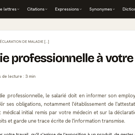
e lettres
Citations
Expressions
Synonymes
Dictio
ÉCLARATION DE MALADIE [...]
ie professionnelle à votr
de lecture : 3 min
rofessionnelle, le salarié doit en informer son employeur.
lir ses obligations, notamment l'établissement de l'attestat
at médical initial remis par votre médecin et sur la déclar
ts et garde une trace écrite de l'information transmise.
votre travail, qu'il s'agisse de l'exposition à un produit, de gestes