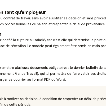
n tant qu'employeur
u contrat de travail sans avoir à justifier sa décision et sans procéd
lités professionnelles du salarié et respecter le délai de prévenance
n
otifié la rupture au salarié, car c'est elle qui détermine le point 
usé de réception. Le modèle peut également être remis en main pro
.
 remettre plusieurs documents obligatoires : le dernier bulletin de sa
ciennement France Travail), qui lui permettra de faire valoir ses dro
harger ce courrier au format PDF ou Word.
oir à motiver sa décision, à condition de respecter un délai de p
 fin de cette période.