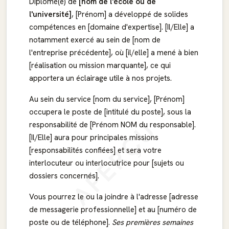
Diplômé(e) de
[nom de l'école ou de
l'université]
, [Prénom] a développé de solides
compétences en [domaine d'expertise]. [Il/Elle] a
notamment exercé au sein de [nom de
l'entreprise précédente], où [il/elle] a mené à bien
[réalisation ou mission marquante], ce qui
apportera un éclairage utile à nos projets.
Au sein du service [nom du service], [Prénom]
occupera le poste de [intitulé du poste], sous la
APERÇU
responsabilité de [Prénom NOM du responsable].
[Il/Elle] aura pour principales missions
[responsabilités confiées] et sera votre
interlocuteur ou interlocutrice pour [sujets ou
dossiers concernés].
Vous pourrez le ou la joindre à l'adresse [adresse
de messagerie professionnelle] et au [numéro de
poste ou de téléphone].
Ses premières semaines