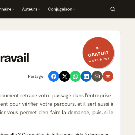
nnaire
Auteurs
Conjugaison
✶
GRATUIT
ravail
WORD & PDF
Partager :
e document retrace votre passage dans l'entreprise :
t pour vérifier votre parcours, et il sert aussi à
rier vous permet d'en faire la demande, puis, si le
essionnelle ? Ce modèle de lettre vous aide à demander