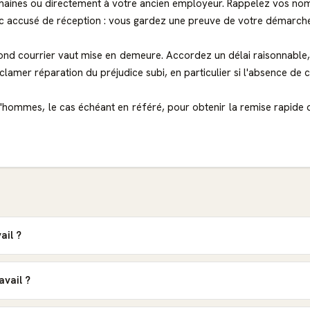
ines ou directement à votre ancien employeur. Rappelez vos nom e
c accusé de réception : vous gardez une preuve de votre démarche et 
ond courrier vaut mise en demeure. Accordez un délai raisonnable,
lamer réparation du préjudice subi, en particulier si l'absence de 
prud'hommes, le cas échéant en référé, pour obtenir la remise rapi
ail ?
avail ?