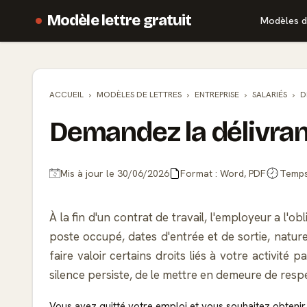
Modèle lettre gratuit
Modèles d
ACCUEIL
MODÈLES DE
LETTRES
ENTREPRISE
SALARIÉS
D
Demandez la délivranc
Mis à jour le 30/06/2026
Format : Word, PDF
Temps 
À la fin d'un contrat de travail, l'employeur a l'o
poste occupé, dates d'entrée et de sortie, nature
faire valoir certains droits liés à votre activité
silence persiste, de le mettre en demeure de respe
Vous avez quitté votre emploi et vous souhaitez obtenir 