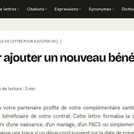
e lettres
Citations
Expressions
Synonymes
Dictio
E DE LETTRE POUR AJOUTER UN [...]
 ajouter un nouveau bénéf
de lecture : 3 min
 votre partenaire profite de votre complémentaire santé. P
éficiaire de votre contrat. Cette lettre formalise la 
t lors d'une naissance, d'un mariage, d'un PACS ou simplem
isse une trace si un désaccord survient sur la date de prise