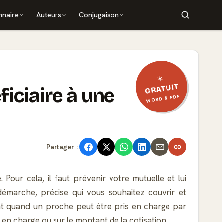
nnaire
Auteurs
Conjugaison
✶
GRATUIT
iciaire à une
WORD & PDF
Partager :
our cela, il faut prévenir votre mutuelle et lui
démarche, précise qui vous souhaitez couvrir et
ent quand un proche peut être pris en charge par
 en charge ou sur le montant de la cotisation.