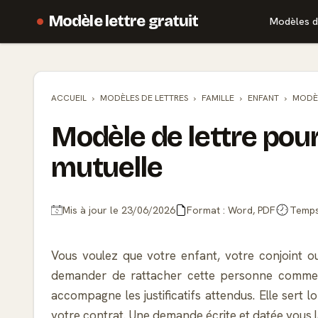
Modèle lettre gratuit
Modèles d
ACCUEIL
MODÈLES DE
LETTRES
FAMILLE
ENFANT
MODÈL
Modèle de lettre pour
mutuelle
Mis à jour le 23/06/2026
Format : Word, PDF
Temps 
Vous voulez que votre enfant, votre conjoint ou
demander de rattacher cette personne comme bén
accompagne les justificatifs attendus. Elle ser
votre contrat. Une demande écrite et datée vous la