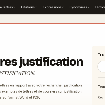
e lettres
Citations
Expressions
Synonymes
Dictio
Tro
res justification
 : JUSTIFICATION.
res en rapport avec votre recherche : justification.
Tous
s exemples de lettres et de courriers sur
justification
.
Rech
er au format Word et PDF.