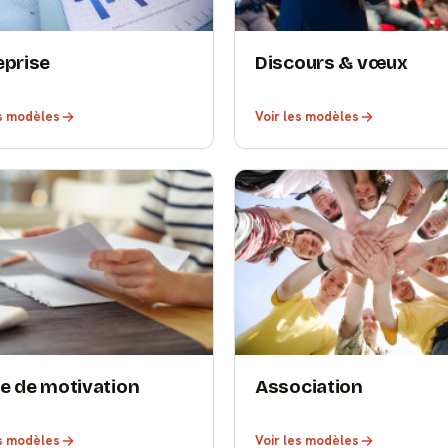
eprise
Discours & vœux
es modèles
Voir les modèles
re de motivation
Association
es modèles
Voir les modèles