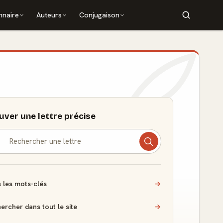
nnaire
Auteurs
Conjugaison
uver une lettre précise
 les mots-clés
→
ercher dans tout le site
→