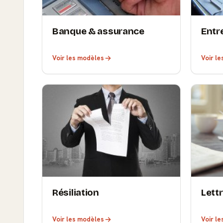
Banque & assurance
Entr
Voir les modèles
Voir l
Résiliation
Lett
Voir les modèles
Voir l