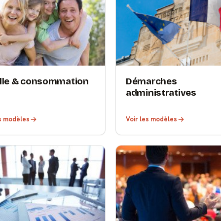
lle & consommation
Démarches
administratives
es modèles
Voir les modèles