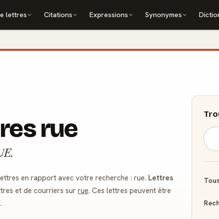
e lettres
Citations
Expressions
Synonymes
Dictio
Tro
res rue
RUE.
ttres en rapport avec votre recherche : rue.
Lettres
Tous
tres et de courriers sur
rue
. Ces lettres peuvent être
Rech
.