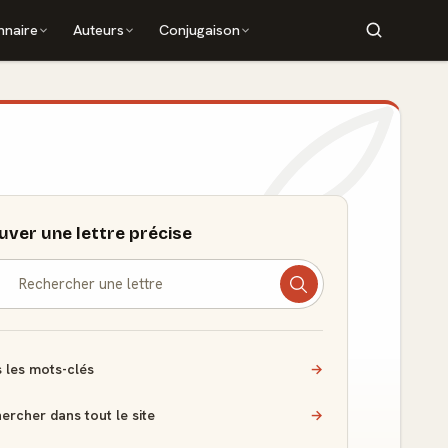
nnaire
Auteurs
Conjugaison
uver une lettre précise
 les mots-clés
→
ercher dans tout le site
→