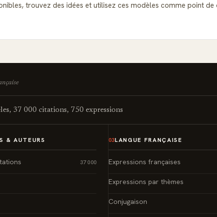
isponibles, trouvez des idées et utilisez ces modèles comme point 
rançaise
es, 37 000 citations, 750 expressions
S & AUTEURS
LANGUE FRANÇAISE
03
tations
Expressions françaises
37 000
Expressions par thèmes
Conjugaison