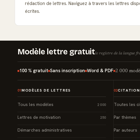
rédaction de lettres. Naviguez à travers les lettres d
écrites.
Modèle lettre gratuit
le registre de la langue f
100 % gratuit
Sans inscription
Word & PDF
2 000 modèl
MODÈLES DE LETTRES
CITATION
01
02
Tous les modèles
Toutes les ci
2 000
Lettres de motivation
Par thèmes
250
Démarches administratives
Par auteurs