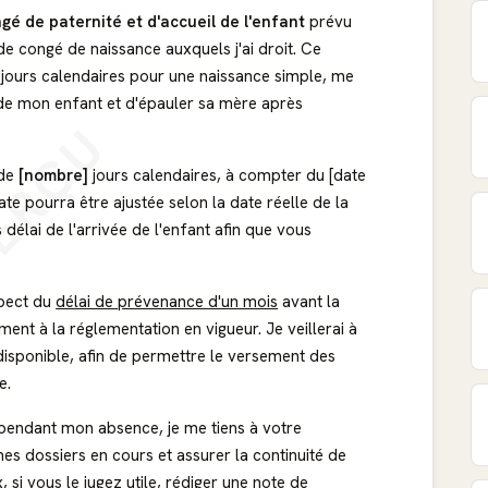
gé de paternité et d'accueil de l'enfant
prévu
 de congé de naissance auxquels j'ai droit. Ce
q jours calendaires pour une naissance simple, me
de mon enfant et d'épauler sa mère après
ERÇU
 de
[nombre]
jours calendaires, à compter du [date
ate pourra être ajustée selon la date réelle de la
 délai de l'arrivée de l'enfant afin que vous
spect du
délai de prévenance d'un mois
avant la
t à la réglementation en vigueur. Je veillerai à
 disponible, afin de permettre le versement des
e.
e pendant mon absence, je me tiens à votre
es dossiers en cours et assurer la continuité de
si vous le jugez utile, rédiger une note de