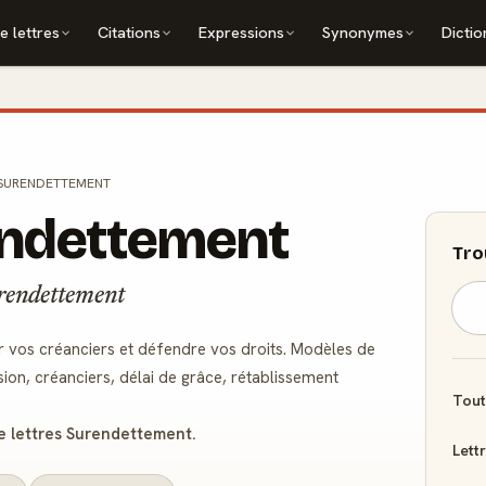
e lettres
Citations
Expressions
Synonymes
Dictio
SURENDETTEMENT
endettement
Tro
urendettement
r vos créanciers et défendre vos droits. Modèles de
ion, créanciers, délai de grâce, rétablissement
Tout
 lettres Surendettement.
Lett