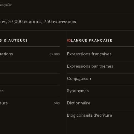
rançaise
es, 37 000 citations, 750 expressions
S & AUTEURS
LANGUE FRANÇAISE
03
tations
Expressions françaises
37 000
Expressions par thèmes
Conjugaison
es
Synonymes
eurs
Dictionnaire
500
Blog conseils d'écriture