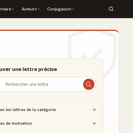
nnaire
Auteurs
Conjugaison
uver une lettre précise
es les lettres de la catégorie
→
res de motivation
→