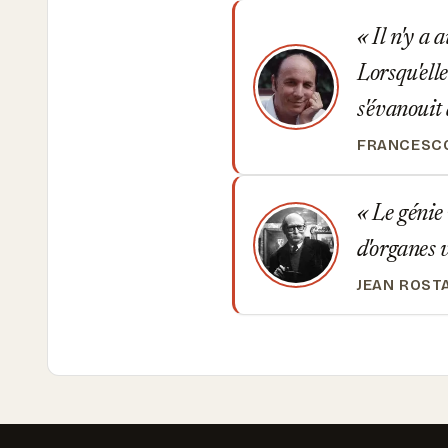
Il n'y a 
Lorsqu'elle
s'évanouit 
FRANCESCO
Le génie 
d'organes v
JEAN ROST