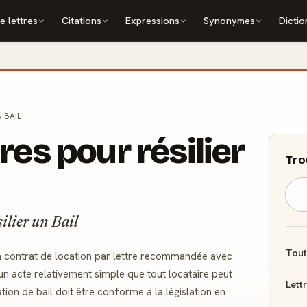
e lettres
Citations
Expressions
Synonymes
Dictio
N BAIL
res pour résilier
Tro
ilier un Bail
Tout
un contrat de location par lettre recommandée avec
 un acte relativement simple que tout locataire peut
Lett
ation de bail doit être conforme à la législation en