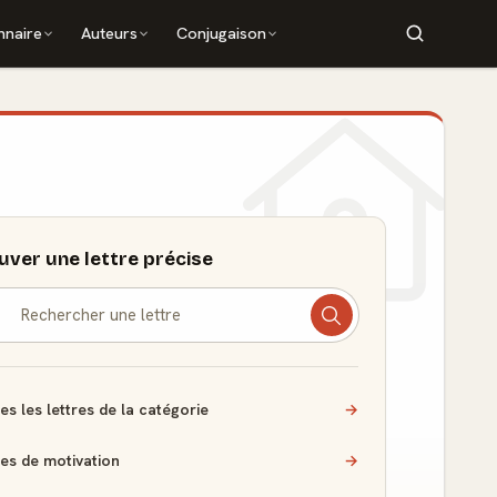
nnaire
Auteurs
Conjugaison
uver une lettre précise
es les lettres de la catégorie
→
res de motivation
→