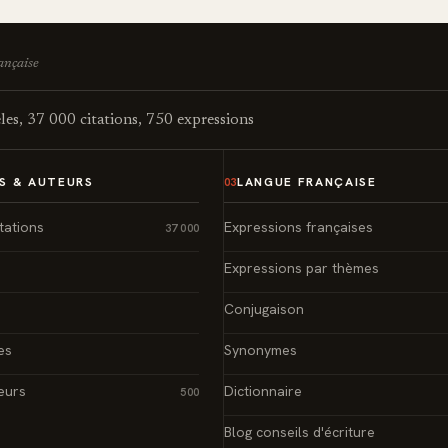
rançaise
es, 37 000 citations, 750 expressions
S & AUTEURS
LANGUE FRANÇAISE
03
tations
Expressions françaises
37 000
Expressions par thèmes
Conjugaison
es
Synonymes
eurs
Dictionnaire
500
Blog conseils d'écriture