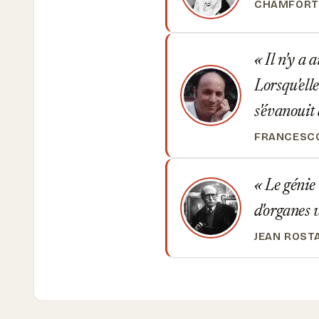
CHAMFORT
Il n'y a 
Lorsqu'elle
s'évanouit 
FRANCESCO
Le génie 
d'organes v
JEAN ROST