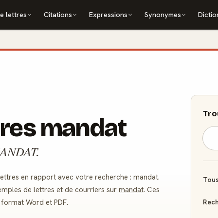
e lettres
Citations
Expressions
Synonymes
Dictio
Tro
tres mandat
: MANDAT.
ttres en rapport avec votre recherche : mandat.
Tous
mples de lettres et de courriers sur
mandat
. Ces
Rech
u format Word et PDF.