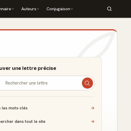
nnaire
Auteurs
Conjugaison
uver une lettre précise
 les mots-clés
→
ercher dans tout le site
→