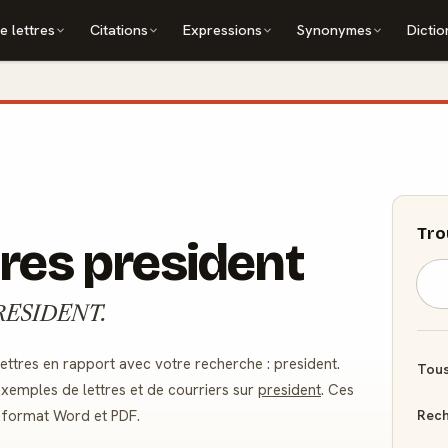
e lettres
Citations
Expressions
Synonymes
Dictio
Tro
tres president
: PRESIDENT.
tres en rapport avec votre recherche : president.
Tous
xemples de lettres et de courriers sur
president
. Ces
Rech
u format Word et PDF.