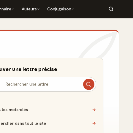
nnaire
Auteurs
Conjugaison
uver une lettre précise
 les mots-clés
→
ercher dans tout le site
→