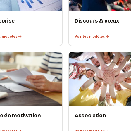
eprise
Discours & vœux
es modèles
Voir les modèles
re de motivation
Association