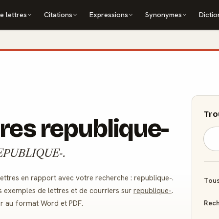
e lettres
Citations
Expressions
Synonymes
Dictio
Tro
res republique-
 : REPUBLIQUE-.
ttres en rapport avec votre recherche : republique-.
Tous
s exemples de lettres et de courriers sur
republique-
.
Rech
er au format Word et PDF.