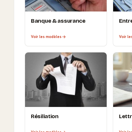
Banque & assurance
Entr
Voir les modèles
Voir l
Résiliation
Lett