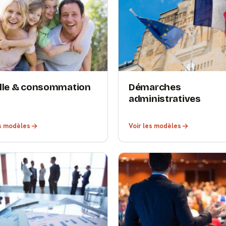
lle & consommation
Démarches
administratives
es modèles
Voir les modèles