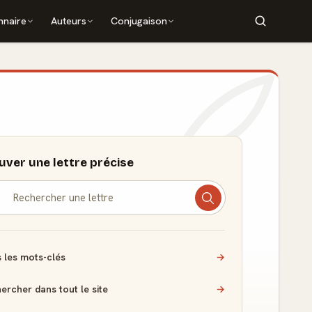
nnaire
Auteurs
Conjugaison
uver une lettre précise
 les mots-clés
→
ercher dans tout le site
→