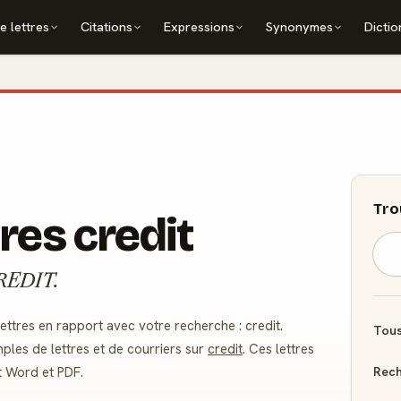
e lettres
Citations
Expressions
Synonymes
Dictio
Tro
res credit
 CREDIT.
tres en rapport avec votre recherche : credit.
Tous
ples de lettres et de courriers sur
credit
. Ces lettres
Rech
t Word et PDF.