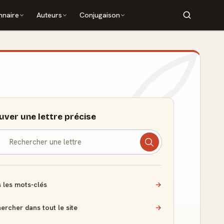
nnaire
Auteurs
Conjugaison
uver une lettre précise
 les mots-clés
→
ercher dans tout le site
→