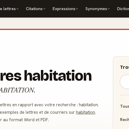
e lettres
Citations
Expressions
Synonymes
Dictio
Tro
res habitation
 : HABITATION.
tres en rapport avec votre recherche : habitation.
Tous
exemples de lettres et de courriers sur
habitation
.
Rech
er au format Word et PDF.