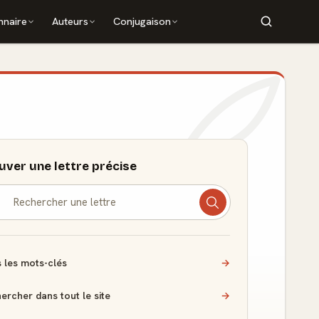
nnaire
Auteurs
Conjugaison
uver une lettre précise
 les mots-clés
→
ercher dans tout le site
→